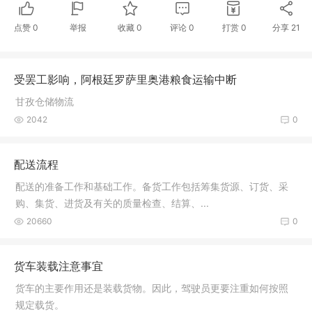
点赞
0
举报
收藏
0
评论
0
打赏
0
分享
21
受罢工影响，阿根廷罗萨里奥港粮食运输中断
甘孜仓储物流
2042
0
配送流程
配送的准备工作和基础工作。备货工作包括筹集货源、订货、采
购、集货、进货及有关的质量检查、结算、...
20660
0
货车装载注意事宜
货车的主要作用还是装载货物。因此，驾驶员更要注重如何按照
规定载货。