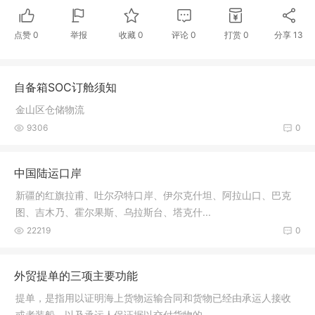
点赞
0
举报
收藏
0
评论
0
打赏
0
分享
13
自备箱SOC订舱须知
金山区仓储物流
9306
0
中国陆运口岸
新疆的红旗拉甫、吐尔尕特口岸、伊尔克什坦、阿拉山口、巴克
图、吉木乃、霍尔果斯、乌拉斯台、塔克什...
22219
0
外贸提单的三项主要功能
提单，是指用以证明海上货物运输合同和货物已经由承运人接收
或者装船，以及承运人保证据以交付货物的...