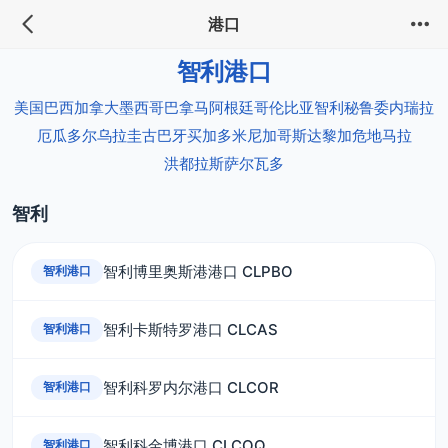
港口
智利港口
美国
巴西
加拿大
墨西哥
巴拿马
阿根廷
哥伦比亚
智利
秘鲁
委内瑞拉
厄瓜多尔
乌拉圭
古巴
牙买加
多米尼加
哥斯达黎加
危地马拉
洪都拉斯
萨尔瓦多
智利
智利博里奥斯港港口 CLPBO
智利港口
智利卡斯特罗港口 CLCAS
智利港口
智利科罗内尔港口 CLCOR
智利港口
智利科金博港口 CLCOQ
智利港口