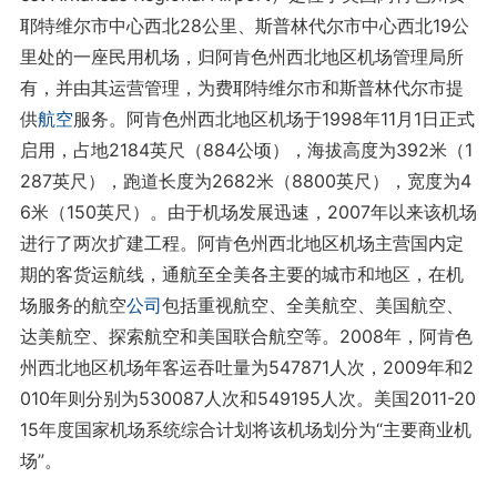
耶特维尔市中心西北28公里、斯普林代尔市中心西北19公
里处的一座民用机场，归阿肯色州西北地区机场管理局所
有，并由其运营管理，为费耶特维尔市和斯普林代尔市提
供
航空
服务。阿肯色州西北地区机场于1998年11月1日正式
启用，占地2184英尺（884公顷），海拔高度为392米（1
287英尺），跑道长度为2682米（8800英尺），宽度为4
6米（150英尺）。由于机场发展迅速，2007年以来该机场
进行了两次扩建工程。阿肯色州西北地区机场主营国内定
期的客货运航线，通航至全美各主要的城市和地区，在机
场服务的航空
公司
包括重视航空、全美航空、美国航空、
达美航空、探索航空和美国联合航空等。2008年，阿肯色
州西北地区机场年客运吞吐量为547871人次，2009年和2
010年则分别为530087人次和549195人次。美国2011-20
15年度国家机场系统综合计划将该机场划分为“主要商业机
场”。