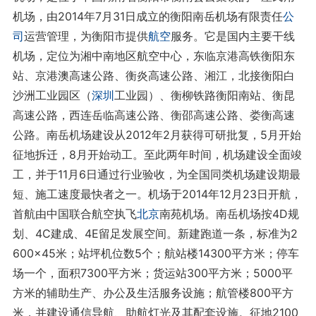
机场，由2014年7月31日成立的衡阳南岳机场有限责任
公
司
运营管理，为衡阳市提供
航空
服务。它是国内主要干线
机场，定位为湘中南地区航空中心，东临京港高铁衡阳东
站、京港澳高速公路、衡炎高速公路、湘江，北接衡阳白
沙洲工业园区（
深圳
工业园）、衡柳铁路衡阳南站、衡昆
高速公路，西连岳临高速公路、衡邵高速公路、娄衡高速
公路。南岳机场建设从2012年2月获得可研批复，5月开始
征地拆迁，8月开始动工。至此两年时间，机场建设全面竣
工，并于11月6日通过行业验收，为全国同类机场建设期最
短、施工速度最快者之一。机场于2014年12月23日开航，
首航由中国联合航空执飞
北京
南苑机场。南岳机场按4D规
划、4C建成、4E留足发展空间。新建跑道一条，标准为2
600×45米；站坪机位数5个；航站楼14300平方米；停车
场一个，面积7300平方米；货运站300平方米；5000平
方米的辅助生产、办公及生活服务设施；航管楼800平方
米，并建设通信导航、助航灯光及其配套设施。征地2100