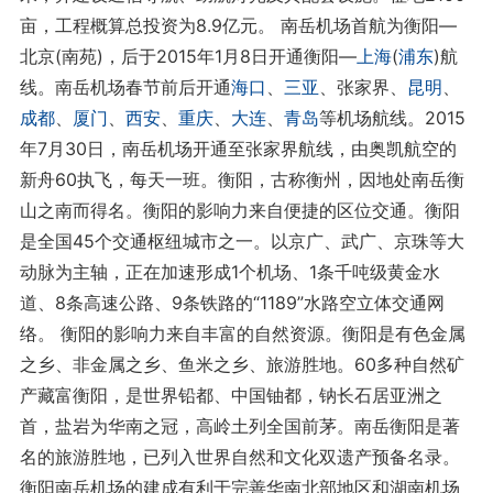
亩，工程概算总投资为8.9亿元。 南岳机场首航为衡阳—
北京(南苑)，后于2015年1月8日开通衡阳—
上海
(
浦东
)航
线。南岳机场春节前后开通
海口
、
三亚
、张家界、
昆明
、
成都
、
厦门
、
西安
、
重庆
、
大连
、
青岛
等机场航线。2015
年7月30日，南岳机场开通至张家界航线，由奥凯航空的
新舟60执飞，每天一班。衡阳，古称衡州，因地处南岳衡
山之南而得名。衡阳的影响力来自便捷的区位交通。衡阳
是全国45个交通枢纽城市之一。以京广、武广、京珠等大
动脉为主轴，正在加速形成1个机场、1条千吨级黄金水
道、8条高速公路、9条铁路的“1189”水路空立体交通网
络。 衡阳的影响力来自丰富的自然资源。衡阳是有色金属
之乡、非金属之乡、鱼米之乡、旅游胜地。60多种自然矿
产藏富衡阳，是世界铅都、中国铀都，钠长石居亚洲之
首，盐岩为华南之冠，高岭土列全国前茅。南岳衡阳是著
名的旅游胜地，已列入世界自然和文化双遗产预备名录。
衡阳南岳机场的建成有利于完善华南北部地区和湖南机场