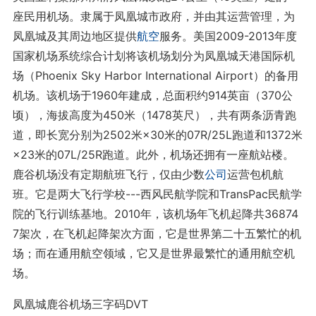
座民用机场。隶属于凤凰城市政府，并由其运营管理，为
凤凰城及其周边地区提供
航空
服务。美国2009-2013年度
国家机场系统综合计划将该机场划分为凤凰城天港国际机
场（Phoenix Sky Harbor Internatio
nal Airport）的备用
机场。该机场于1960年建成，总面积约914英亩（370公
顷），海拔高度为450米（1478英尺），共有两条沥青跑
道，即长宽分别为2502米×30米的07R/25L跑道和1372米
×23米的07L/25R跑道。此外，机场还拥有一座航站楼。
鹿谷机场没有定期航班飞行，仅由少数
公司
运营包机航
班。它是两大飞行学校---西风民航学院和TransPac民航学
院的飞行训练基地。2010年，该机场年飞机起降共36874
7架次，在飞机起降架次方面，它是世界第二十五繁忙的机
场；而在通用航空领域，它又是世界最繁忙的通用航空机
场。
凤凰城鹿谷机场三字码DVT